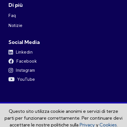
Di più
Faq
Notizie
Social Media
Linkedin
Facebook
Instagram
YouTube
Questo sito utilizza cookie anonimi e servizi di terze
Sei un paziente? Clicca qui
parti per funzionare correttamente. Per continuare devi
accettare le nostre politiche sulla
Privacy
y
Cookies
.